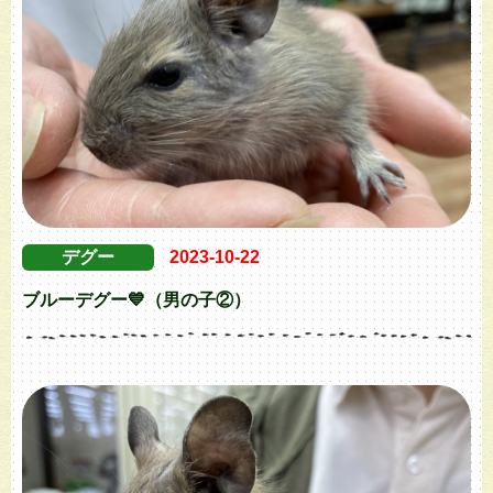
デグー
2023-10-22
ブルーデグー💙（男の子②）