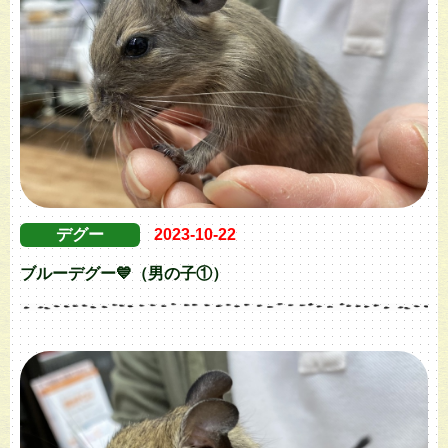
デグー
2023-10-22
ブルーデグー💙（男の子①）