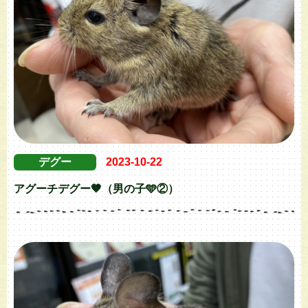
デグー
2023-10-22
アグーチデグー🤎（男の子🩵②）