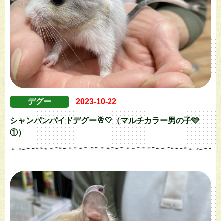
デグー
2023-10-22
シャンパンパイドデグー🥂🤍（マルチカラー男の子🩵
①）