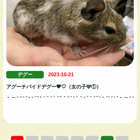
デグー
2023-10-21
アグーチパイドデグー🤎🤍（女の子🩷①）