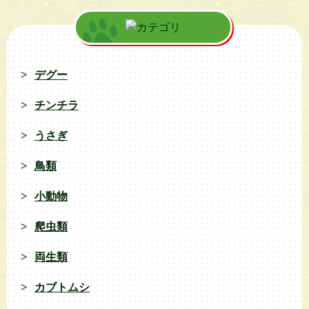
デグー
チンチラ
うさぎ
鳥類
小動物
爬虫類
両生類
カブトムシ