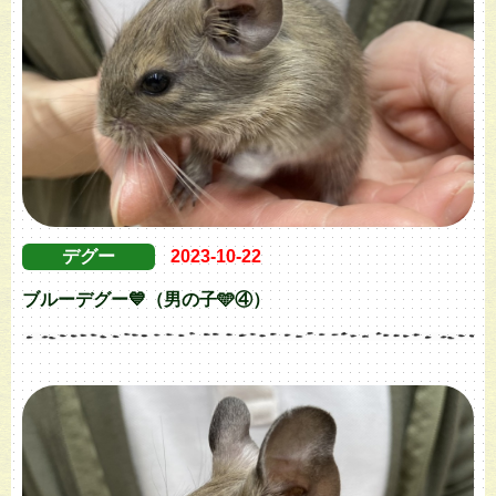
デグー
2023-10-22
ブルーデグー💙（男の子🩵④）