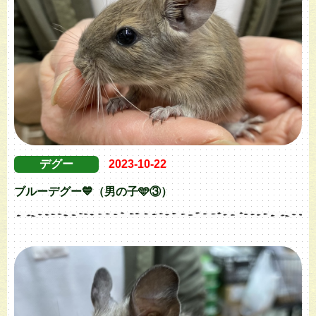
デグー
2023-10-22
ブルーデグー💙（男の子🩵③）