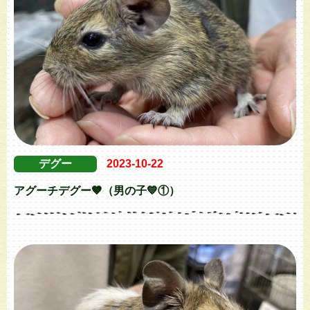
デグー
2023-10-22
アグーチデグー🤎（男の子💙①）