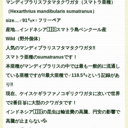
マンディブラリスフタマタクワガタ（スマトラ亜種）
（Hexarthrius mandibularis sumatranus）
size…♂91㍉×♀フリーペア
産地…インドネシア🇮🇩スマトラ島ベンクール産
Wild（野外個体）
人気のマンディブラリスフタマタクワガタ‼︎
スマトラ亜種のsumatranusです！
本亜種がマンディブラリスの中では最も一般的に流通し
ている亜種ですが‼︎最大亜種で♂118.5㍉という記録があ
り‼️
現在、ケイスケギラファノコギリクワガタに次いで世界
で2番目🥈に大型のクワガタです！
インドネシア🇮🇩の昆虫は輸送費の高騰、円安の影響で
高騰が止まらない💦