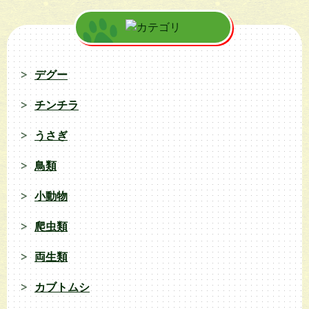
デグー
チンチラ
うさぎ
鳥類
小動物
爬虫類
両生類
カブトムシ