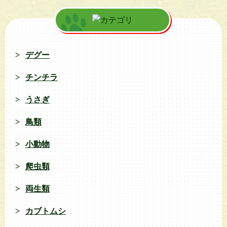
デグー
チンチラ
うさぎ
鳥類
小動物
爬虫類
両生類
カブトムシ