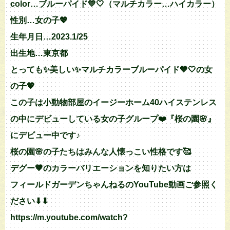
color…ブルーパイド💙🤍（マルチカラー…ハイカラー）
性別…女の子💖
生年月日…2023.1/25
出生地…東京都
とっても✨美しい✨マルチカラーブルーパイド💙🤍の女
の子💖
この子は小動物部屋のイージーホーム40ハイステンレス
の中にデビューしている女の子グループ❤️『桜の園🌸』
にデビュー中です♪
桜の園🌸の子たちはみんな人懐っこい性格です🥰
デグー🤎のカラーバリエーションを知りたい方は
フィールドガーデンちゃんねるのYouTube動画ご参照く
ださい⬇︎⬇︎
https://m.youtube.com/watch?