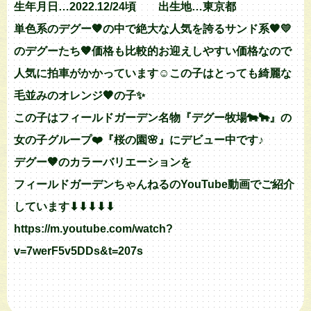
生年月日…2022.12/24頃 出生地…東京都
単色系のデグー🤎の中で絶大な人気を誇るサンド系🧡💛
のデグーたち🤎価格も比較的お迎えしやすい価格なので
人気に拍車がかかっています☺️この子はとっても綺麗な
毛並みのオレンジ🧡の子✨
この子はフィールドガーデン名物『デグー牧場🐄🐂』の
女の子グループ❤️『桜の園🌸』にデビュー中です♪
デグー🤎のカラーバリエーションを
フィールドガーデンちゃんねるのYouTube動画でご紹介
しています⬇︎⬇︎⬇︎⬇︎⬇︎
https://m.youtube.com/watch?
v=7werF5v5DDs&t=207s