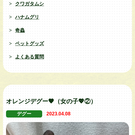
クワガタムシ
ハナムグリ
奇蟲
ペットグッズ
よくある質問
オレンジデグー🧡（女の子💖②）
デグー
2023.04.08