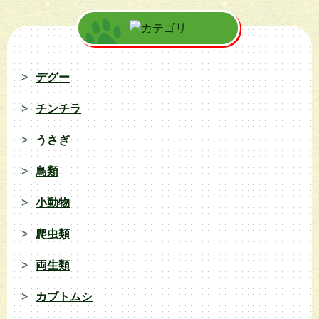
デグー
チンチラ
うさぎ
鳥類
小動物
爬虫類
両生類
カブトムシ