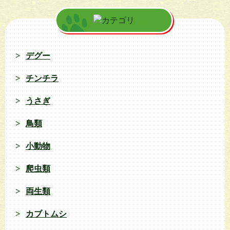
デグー
チンチラ
うさぎ
鳥類
小動物
爬虫類
両生類
カブトムシ