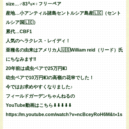
size…♂83㍉×♀フリーペア
産地…小アンティル諸島セントルシア島産🇱🇨（セント
ルシア国🇱🇨）
累代…CBF1
人気のヘラクレス・レイディ！
亜種名の由来はアメリカ人🇺🇸William reid（リード）氏
にちなみます‼︎
20年前は成虫ペアで25万円💴
幼虫ペアで10万円💴の高嶺の花🌸でした！
今ではお求めやすくなりました♪
フィールドガーデンちゃんねるの
YouTube動画はこちら⬇︎⬇︎⬇︎⬇︎⬇︎
https://m.youtube.com/watch?v=ncBceyRoH6M&t=1s