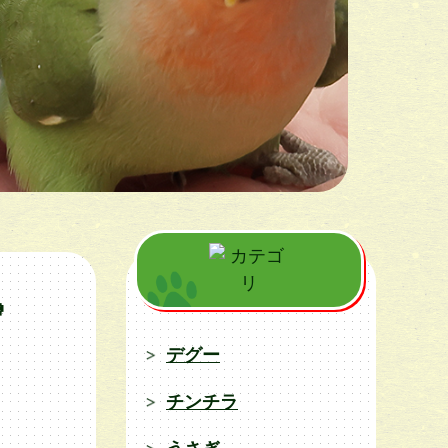

デグー
チンチラ