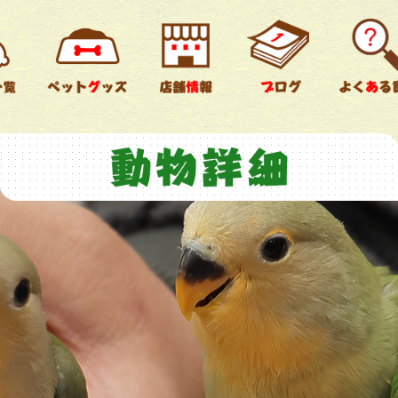
チンチラ
ウサギ
鳥類
爬虫類
両生類
すべて