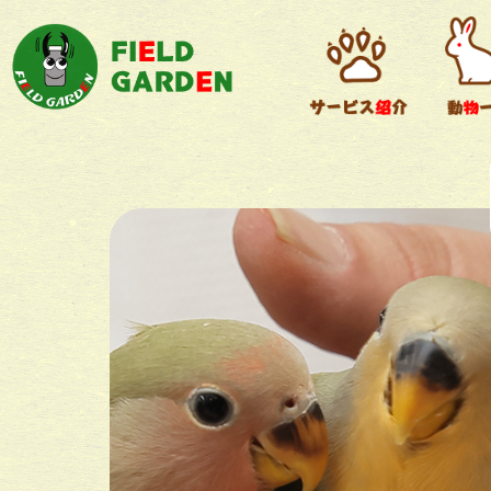
デグー
小動物