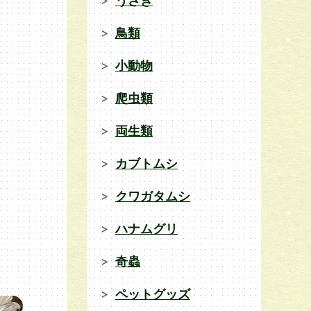
うさぎ
鳥類
小動物
爬虫類
両生類
カブトムシ
クワガタムシ
ハナムグリ
奇蟲
ペットグッズ