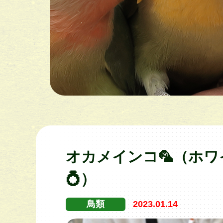
オカメインコ🦜（ホワ
💍）
鳥類
2023.01.14