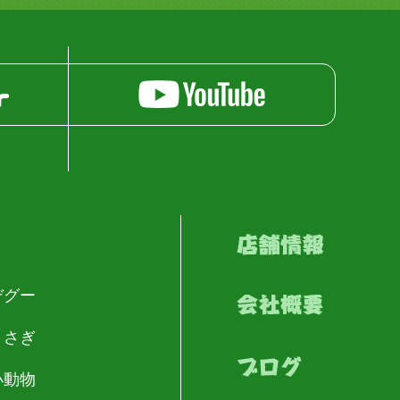
デグー
うさぎ
小動物