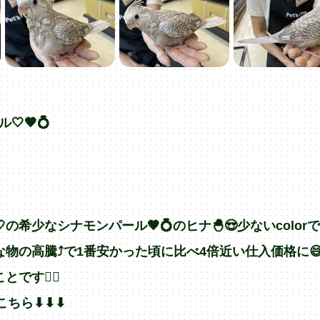
🤎💍
少なシナモンパール🤎💍のヒナ🐣😍少ないcolorです
物の高騰⤴︎で1番安かった頃に比べ4倍近い仕入価格に
す🙇‍♂️
ら⬇︎⬇︎⬇︎