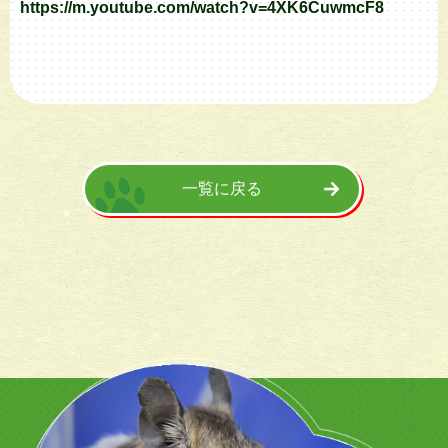
https://m.youtube.com/watch?v=4XK6CuwmcF8
一覧に戻る