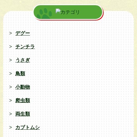
デグー
チンチラ
うさぎ
鳥類
小動物
爬虫類
両生類
カブトムシ