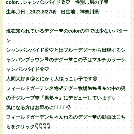
color…シャンパンパイド🥂🤍 性別…男の子💙
生年月日…2023.8/27頃 出生地…神奈川県
現在知られているデグー🤎のcolorの中では少ないパター
ン
シャンパンパイド🥂🤍とはブルーデグーから出現するシ
ャンパンブラウン🥂のデグー🤎この子はマルチカラーシ
ャンパンパイド🥂🤍
人間大好き😘とにかく人懐っこい子です😆
フィールドガーデン名物💕デグー牧場🐂🐄🐏🐐の中の男
の子グループ🩵『男塾👊』にデビューしています☺️
気になる方はお早めに🏃‍♀️🏃‍♂️💨
フィールドガーデンちゃんねるのデグー🤎の動画はこち
らをクリック👇👇👇👇