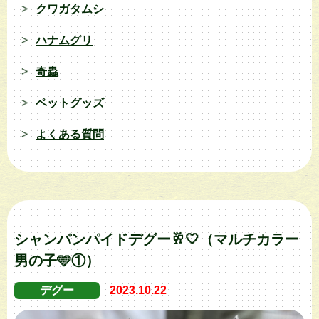
クワガタムシ
ハナムグリ
奇蟲
ペットグッズ
よくある質問
シャンパンパイドデグー🥂🤍（マルチカラー
男の子🩵①）
デグー
2023.10.22