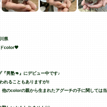
奈川県
olor🤎
プ『男塾👊』にデビュー中です♪
言われることもありますが‼︎
他のcolorの親から生まれたアグーチの子に関しては