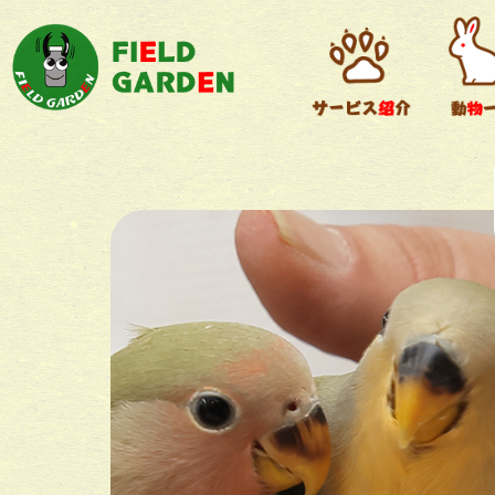
デグー
小動物