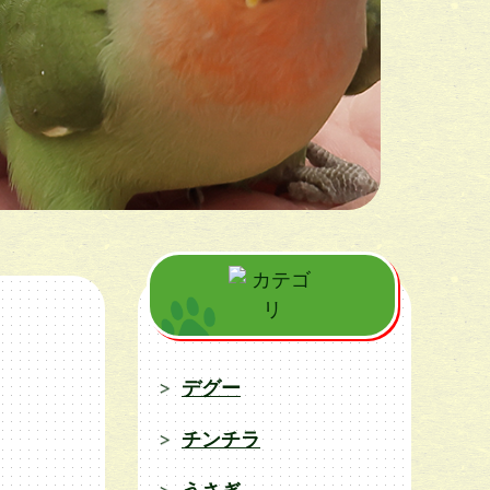
デグー
チンチラ