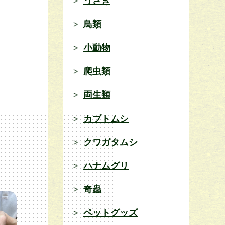
うさぎ
鳥類
小動物
爬虫類
両生類
カブトムシ
クワガタムシ
ハナムグリ
奇蟲
ペットグッズ