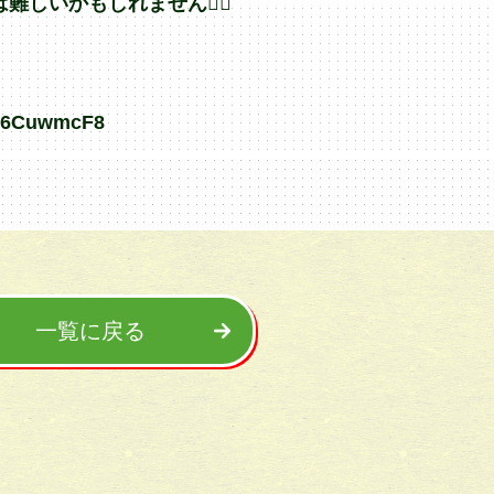
しいかもしれません🙇‍♂️
XK6CuwmcF8
一覧に戻る