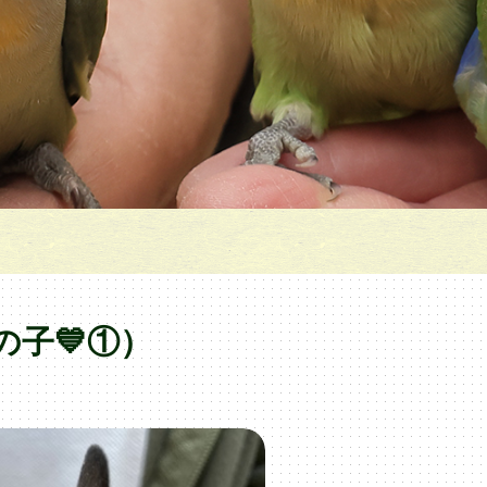
の子💙①）