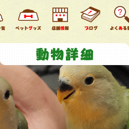
チンチラ
ウサギ
鳥類
爬虫類
両生類
すべて