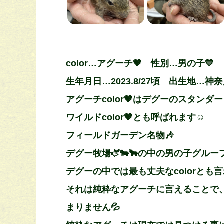
color…アグーチ🤎 性別…男の子💙
生年月日…2023.8/27頃 出生地…神
アグーチcolor🤎はデグーのスタンダードc
ワイルドcolor🤎とも呼ばれます☺️
フィールドガーデン名物🎶
デグー牧場🫏🐄🐂の中の男の子グルー
デグーの中では最も丈夫なcolorとも
それは純粋なアグーチに言えることで、
まりません💦