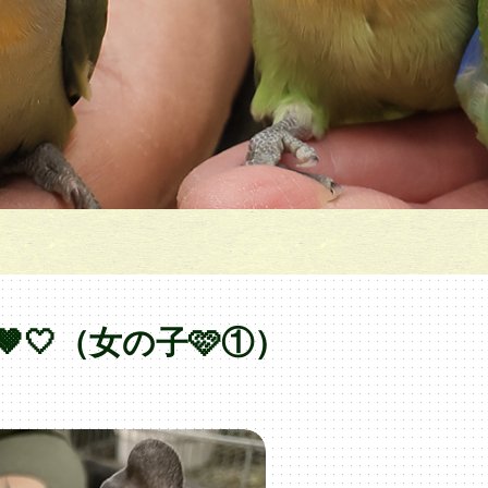
🤍（女の子🩷①）