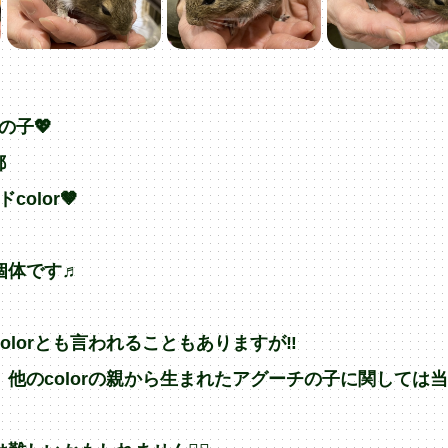
の子💖
都
olor🤎
個体です♬
lorとも言われることもありますが‼︎
他のcolorの親から生まれたアグーチの子に関しては