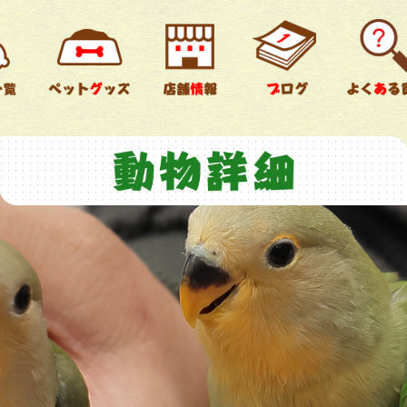
チンチラ
ウサギ
鳥類
爬虫類
両生類
すべて