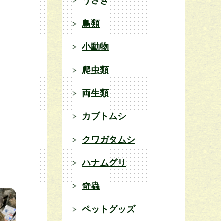
うさぎ
鳥類
小動物
爬虫類
両生類
カブトムシ
クワガタムシ
ハナムグリ
奇蟲
ペットグッズ