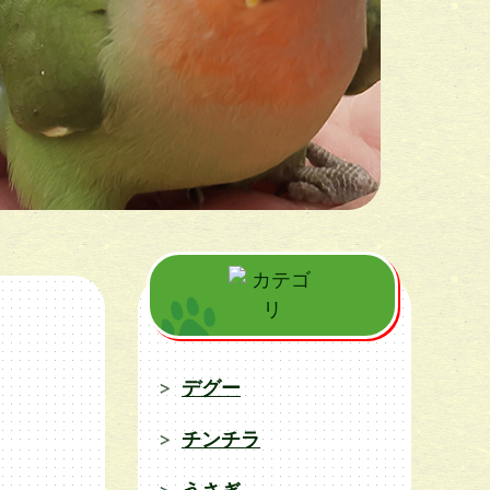
デグー
チンチラ