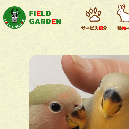
デグー
小動物