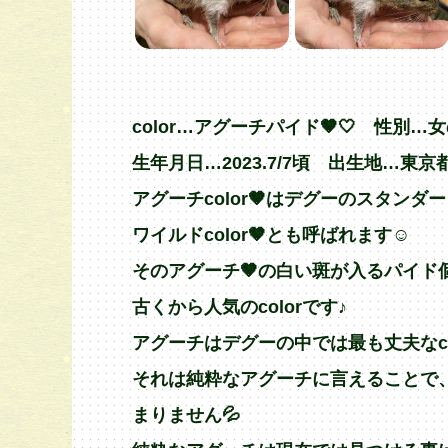
color…アグーチパイド🤎🤍 性別…女
生年月日…2023.7/7頃 出生地…東京
アグーチcolor🤎はデグーのスタンダードc
ワイルドcolor🤎とも呼ばれます☺️
そのアグーチ🤎の白い斑が入るパイド
古くから人気のcolorです♪
アグーチはデグーの中では最も丈夫なco
それは純粋なアグーチに言えることで、
まりません💦