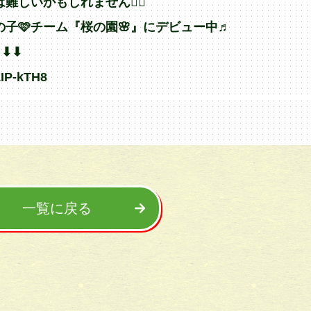
しいかもしれません🙇‍♂️
子🩷チーム『桜の園🌸』にデビュー中♬
︎⬇︎
ZIP-kTH8
一覧に戻る