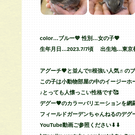
color…ブルー💙 性別…女の子💖
生年月日…2023.7/7頃 出生地…東京
アグーチ🤎と並んで‼️根強い人気♬のブ
この子は小動物部屋の中のイージーホー
♪とっても人懐っこい性格です🥰
デグー🤎のカラーバリエーションを網
フィールドガーデンちゃんねるのデグー
YouTube動画ご参照ください⬇︎⬇︎