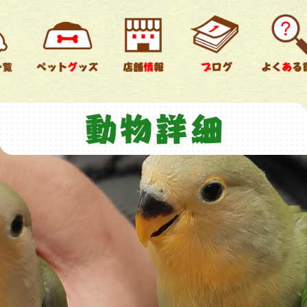
チンチラ
ウサギ
鳥類
爬虫類
両生類
すべて