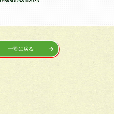
erF5v5DDs&t=207s
一覧に戻る