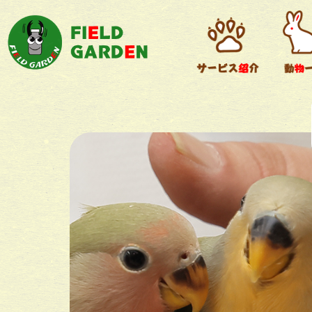
デグー
小動物