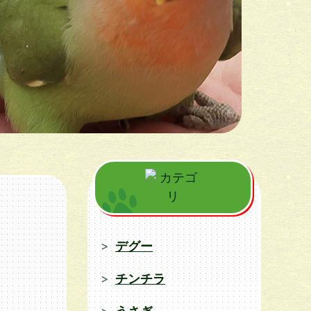
デグー
チンチラ