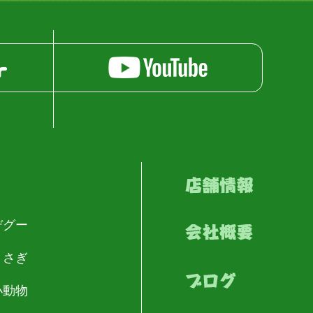
デグー
うさぎ
小動物