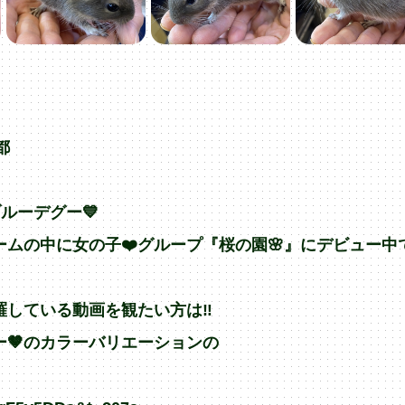
都
ルーデグー💙
ムの中に女の子❤️グループ『桜の園🌸』にデビュー中
羅している動画を観たい方は‼︎
🤎のカラーバリエーションの