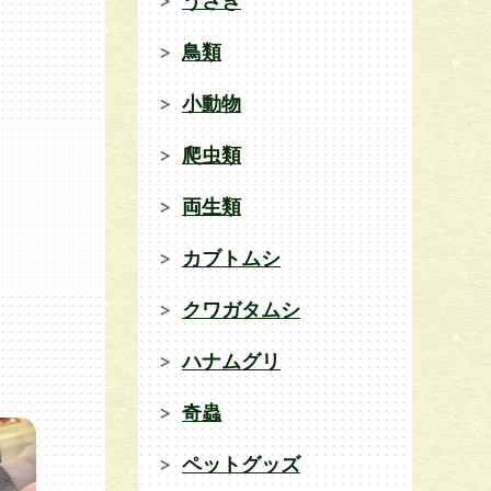
うさぎ
鳥類
小動物
爬虫類
両生類
カブトムシ
クワガタムシ
ハナムグリ
奇蟲
ペットグッズ